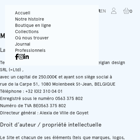
FR
EN
0
Accueil
Notre histoire
Boutique en ligne
Collections
Mentions légales
Où nous trouver
Journal
La société
Professionnels
Tenue de Ville est une marque déposée de Belgian design
SRL (=Ltd) ,
avec un capital de 250.000€ et ayant son siège social à
rue de la Carpe 51, 1080 Molenbeek St-Jean, BELGIQUE
Téléphone : +32 (0)2 310 04 01
Enregistré sous le numéro 0563 375 802
Numéro de TVA BE0563 375 802
Directeur général : Alexia de Ville de Goyet
Droit d’auteur / propriété intellectuelle
Le Site et chacun de ses éléments (tels que marques, logos,