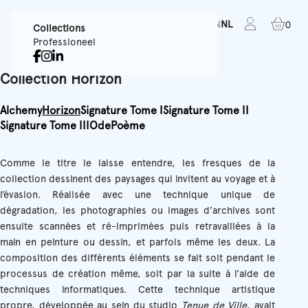
FR
EN
NL
0
Collections
Professioneel
Collection Horizon
Alchemy
Horizon
Signature Tome I
Signature Tome II
Signature Tome III
Ode
Poème
Comme le titre le laisse entendre, les fresques de la
collection dessinent des paysages qui invitent au voyage et à
l’évasion. Réalisée avec une technique unique de
dégradation, les photographies ou images d’archives sont
ensuite scannées et ré-imprimées puis retravaillées à la
main en peinture ou dessin, et parfois même les deux. La
composition des différents éléments se fait soit pendant le
processus de création même, soit par la suite à l’aide de
techniques informatiques. Cette technique artistique
propre, développée au sein du studio
Tenue de Ville
, avait