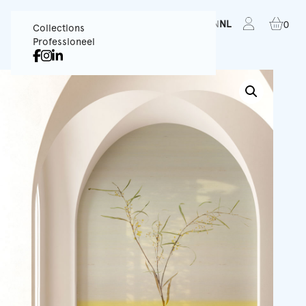
FR
EN
NL
0
Collections
Professioneel