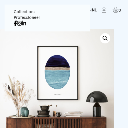
FR
EN
NL
0
Collections
Professioneel