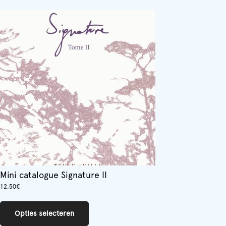
Mini catalogue Signature II
12,50
€
Dit
product
Opties selecteren
heeft