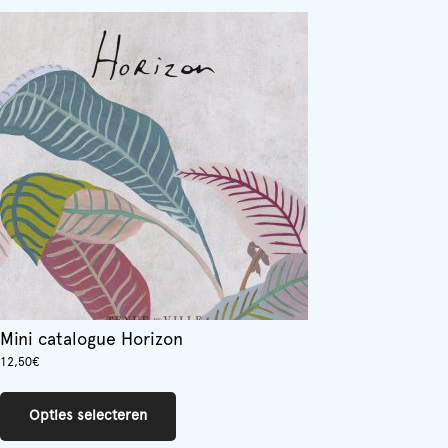
meerdere
variaties.
Deze
optie
kan
gekozen
worden
op
de
productpagina
Mini catalogue Horizon
12,50
€
Dit
product
Opties selecteren
heeft
meerdere