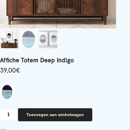
Affiche Totem Deep Indigo
39,00
€
Affiche
Toevoegen aan winkelwagen
Totem
Deep
Indigo