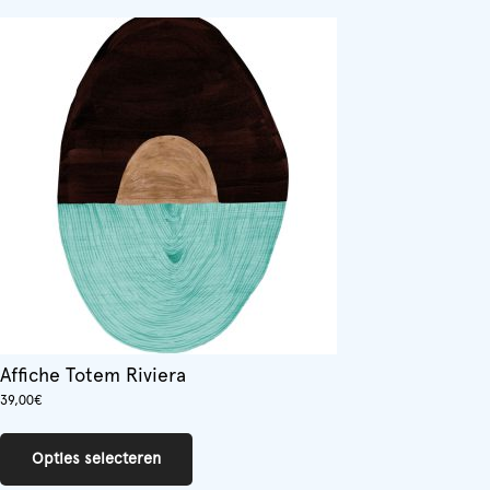
meerdere
variaties.
Deze
optie
kan
gekozen
worden
op
de
productpagina
Affiche Totem Riviera
39,00
€
Dit
product
Opties selecteren
heeft