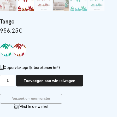
Tango
956,25
€
Oppervlakteprijs berekenen (m²)
Tango
Toevoegen aan winkelwagen
aantal
Verzoek om een monster
Vind in de winkel