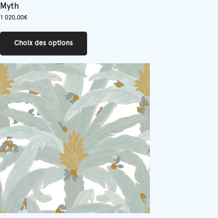
Myth
1 020,00
€
Ce
produit
Choix des options
a
plusieurs
variations.
Les
options
peuvent
être
choisies
sur
la
page
du
produit