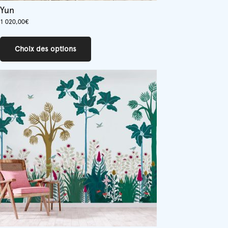
Yun
1 020,00
€
Ce
produit
Choix des options
a
plusieurs
variations.
Les
options
peuvent
être
choisies
sur
la
page
du
produit