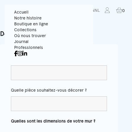
FR
EN
NL
0
Accueil
Notre histoire
Boutique en ligne
Collections
Demande de devis
Où nous trouver
Journal
Professionnels
Couleur
*
Quelle pièce souhaitez-vous décorer ?
Quelles sont les dimensions de votre mur ?