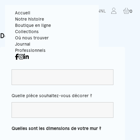
FR
EN
NL
0
Accueil
Notre histoire
Boutique en ligne
Collections
Demande de devis
Où nous trouver
Journal
Professionnels
Couleur
*
Quelle pièce souhaitez-vous décorer ?
Quelles sont les dimensions de votre mur ?