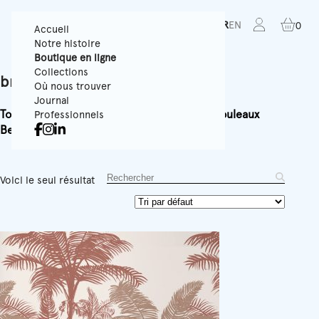
FR
EN
0
Accueil
Notre histoire
Boutique en ligne
Collections
brahea
Où nous trouver
Journal
Tous
Papiers Peints Texturés
Panoramiques
Rouleaux
Professionnels
Best-sellers
Accessoires
Équipement
Voici le seul résultat