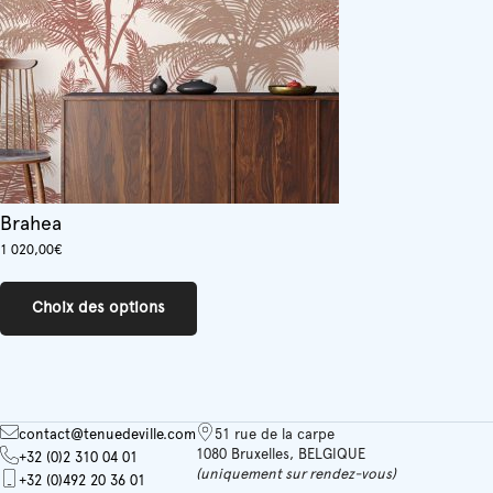
Brahea
1 020,00
€
Ce
produit
Choix des options
a
plusieurs
variations.
Les
options
peuvent
contact@tenuedeville.com
51 rue de la carpe
être
1080 Bruxelles, BELGIQUE
+32 (0)2 310 04 01
choisies
(uniquement sur rendez-vous)
+32 (0)492 20 36 01