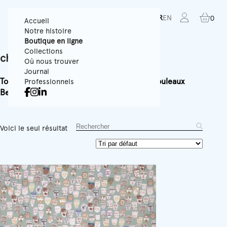
FR
EN
0
Accueil
Notre histoire
Boutique en ligne
Collections
child
Où nous trouver
Journal
Tous
Papiers Peints Texturés
Panoramiques
Rouleaux
Professionnels
Best-sellers
Accessoires
Équipement
Voici le seul résultat