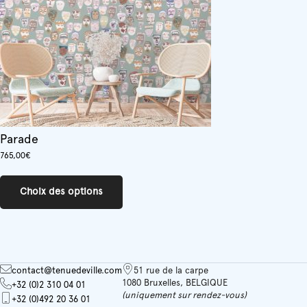
Parade
765,00
€
Ce
produit
Choix des options
a
plusieurs
variations.
Les
options
peuvent
contact@tenuedeville.com
51 rue de la carpe
être
1080 Bruxelles, BELGIQUE
+32 (0)2 310 04 01
choisies
(uniquement sur rendez-vous)
+32 (0)492 20 36 01