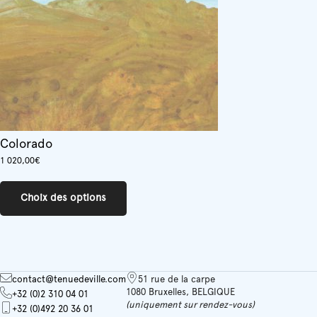
Colorado
1 020,00
€
Ce
produit
Choix des options
a
plusieurs
variations.
Les
options
peuvent
contact@tenuedeville.com
51 rue de la carpe
être
1080 Bruxelles, BELGIQUE
+32 (0)2 310 04 01
choisies
(uniquement sur rendez-vous)
+32 (0)492 20 36 01