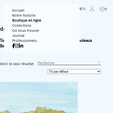
FR
EN
0
Accueil
Notre histoire
Boutique en ligne
Collections
desert
Où nous trouver
Journal
Tous
Papiers Peints Texturés
Panoramiques
Rouleaux
Professionnels
Best-sellers
Accessoires
Équipement
Voici le seul résultat