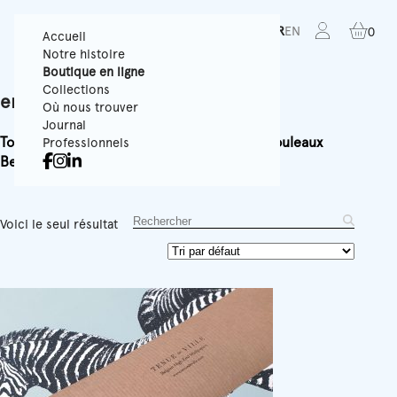
FR
EN
0
Accueil
Notre histoire
Boutique en ligne
Collections
envelope recycle
Où nous trouver
Journal
Tous
Papiers Peints Texturés
Panoramiques
Rouleaux
Professionnels
Best-sellers
Accessoires
Équipement
Voici le seul résultat