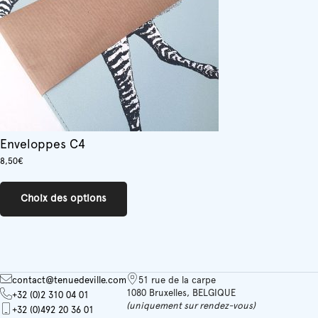
Enveloppes C4
8,50
€
Ce
produit
Choix des options
a
plusieurs
variations.
Les
options
peuvent
contact@tenuedeville.com
51 rue de la carpe
être
1080 Bruxelles, BELGIQUE
+32 (0)2 310 04 01
choisies
(uniquement sur rendez-vous)
+32 (0)492 20 36 01