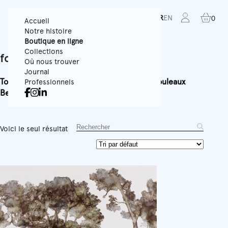
FR
EN
0
Accueil
Notre histoire
Boutique en ligne
Collections
forest
Où nous trouver
Journal
Tous
Papiers Peints Texturés
Panoramiques
Rouleaux
Professionnels
Best-sellers
Accessoires
Équipement
Voici le seul résultat