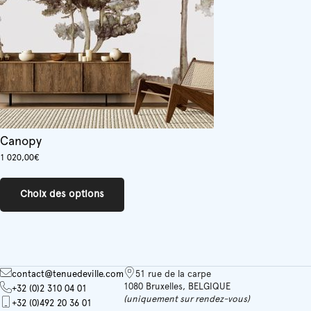
Canopy
1 020,00
€
Ce
produit
Choix des options
a
plusieurs
variations.
Les
options
peuvent
contact@tenuedeville.com
51 rue de la carpe
être
1080 Bruxelles, BELGIQUE
+32 (0)2 310 04 01
choisies
(uniquement sur rendez-vous)
+32 (0)492 20 36 01