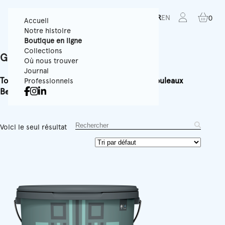
FR
EN
0
Accueil
Notre histoire
Boutique en ligne
Collections
Glue
Où nous trouver
Journal
Tous
Papiers Peints Texturés
Panoramiques
Rouleaux
Professionnels
Best-sellers
Accessoires
Équipement
Voici le seul résultat