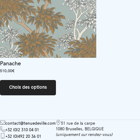
Panache
510,00
€
Ce
produit
Choix des options
a
plusieurs
variations.
Les
options
peuvent
contact@tenuedeville.com
51 rue de la carpe
être
1080 Bruxelles, BELGIQUE
+32 (0)2 310 04 01
choisies
(uniquement sur rendez-vous)
+32 (0)492 20 36 01