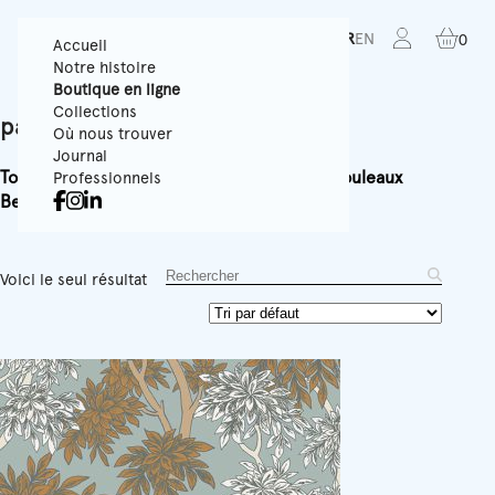
FR
EN
0
Accueil
Notre histoire
Boutique en ligne
Collections
panache
Où nous trouver
Journal
Tous
Papiers Peints Texturés
Panoramiques
Rouleaux
Professionnels
Best-sellers
Accessoires
Équipement
Voici le seul résultat