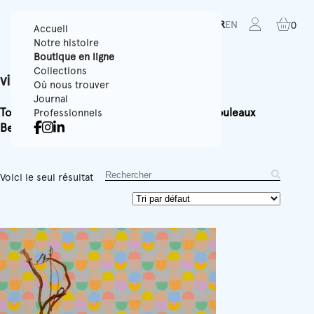
FR
EN
0
Accueil
Notre histoire
Boutique en ligne
Collections
vintage
Où nous trouver
Journal
Tous
Papiers Peints Texturés
Panoramiques
Rouleaux
Professionnels
Best-sellers
Accessoires
Équipement
Voici le seul résultat