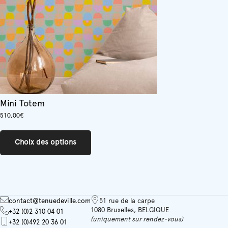
Mini Totem
510,00
€
Ce
produit
Choix des options
a
plusieurs
variations.
Les
options
peuvent
contact@tenuedeville.com
51 rue de la carpe
être
1080 Bruxelles, BELGIQUE
+32 (0)2 310 04 01
choisies
(uniquement sur rendez-vous)
+32 (0)492 20 36 01