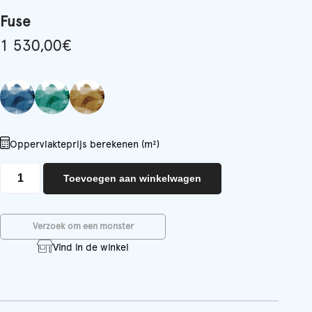
Fuse
1 530,00
€
Oppervlakteprijs berekenen (m²)
Fuse
Toevoegen aan winkelwagen
aantal
Verzoek om een monster
Vind in de winkel