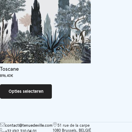
worden
op
de
productpagina
Toscane
896,40
€
Dit
product
Opties selecteren
heeft
meerdere
variaties.
Deze
optie
kan
contact@tenuedeville.com
51 rue de la carpe
gekozen
1080 Brussels, BELGIË
+32 (0)2 310 04 01