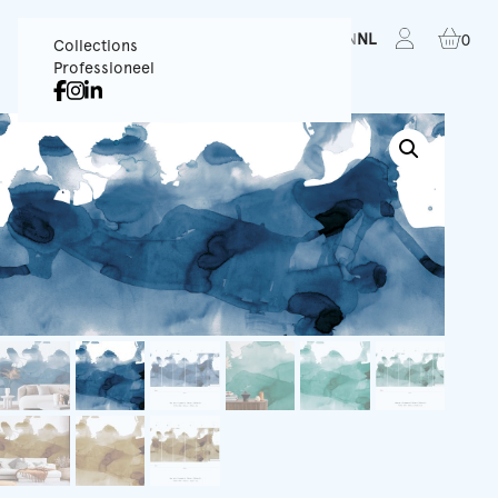
FR
EN
NL
0
Collections
Professioneel