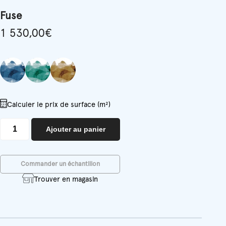
Fuse
1 530,00
€
Calculer le prix de surface (m²)
quantité
Ajouter au panier
de
Fuse
Commander un échantillon
Trouver en magasin