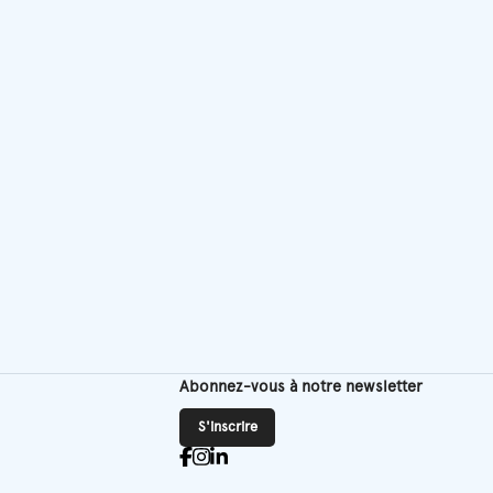
du
produit
Abonnez-vous à notre newsletter
S'inscrire