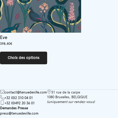
Eve
398,40
€
Ce
produit
Choix des options
a
plusieurs
variations.
Les
options
peuvent
être
contact@tenuedeville.com
51 rue de la carpe
choisies
1080 Bruxelles, BELGIQUE
+32 (0)2 310 04 01
(uniquement sur rendez-vous)
sur
+32 (0)492 20 36 01
la
Demandes Presse
page
press@tenuedeville.com