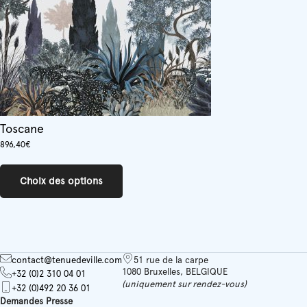
la
page
du
produit
Toscane
896,40
€
Ce
produit
Choix des options
a
plusieurs
variations.
Les
options
peuvent
contact@tenuedeville.com
51 rue de la carpe
être
1080 Bruxelles, BELGIQUE
+32 (0)2 310 04 01
choisies
(uniquement sur rendez-vous)
+32 (0)492 20 36 01
sur
Demandes Presse