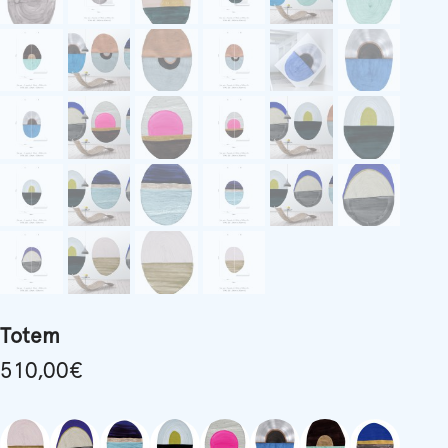
Totem
510,00
€