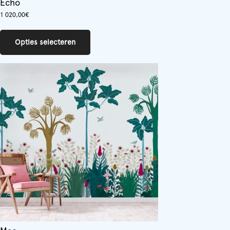
Echo
1 020,00
€
Dit
product
Opties selecteren
heeft
meerdere
variaties.
Deze
optie
kan
gekozen
worden
op
de
productpagina