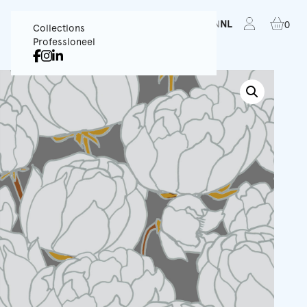
FR
EN
NL
0
Collections
Professioneel