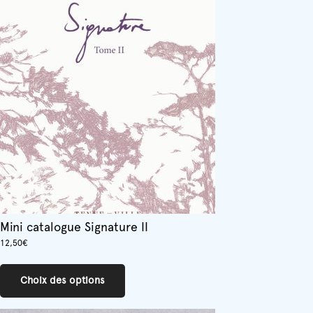
Mini catalogue Signature II
12,50
€
Ce
produit
Choix des options
a
plusieurs