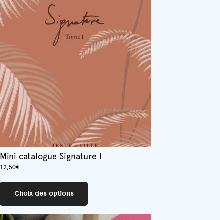
variations.
Les
options
peuvent
être
choisies
sur
la
page
du
produit
Mini catalogue Signature I
12,50
€
Ce
produit
Choix des options
a
plusieurs
variations.