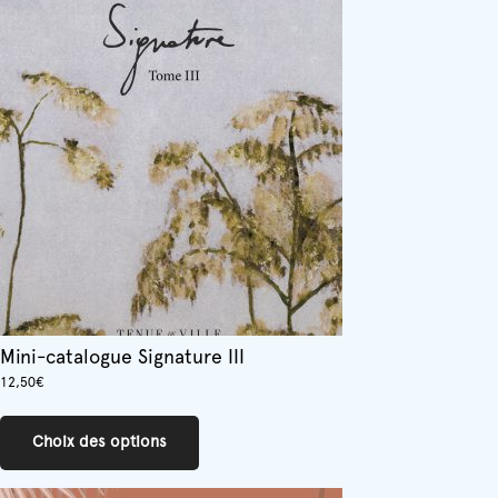
variations.
Les
options
peuvent
être
choisies
sur
la
page
du
produit
Mini-catalogue Signature III
12,50
€
Ce
produit
Choix des options
a
plusieurs