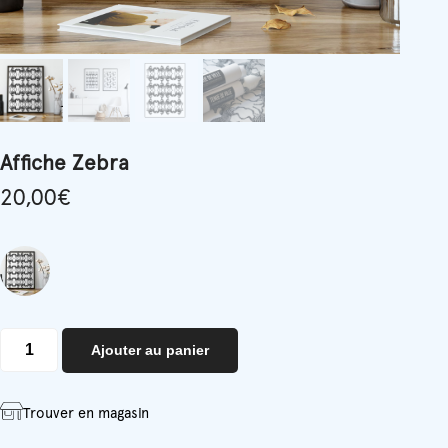
Affiche Zebra
20,00
€
quantité
Ajouter au panier
de
Affiche
Zebra
Trouver en magasin