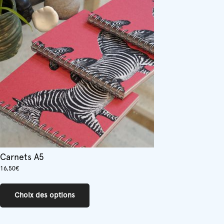
Les
options
peuvent
être
choisies
sur
la
page
du
produit
Carnets A5
16,50
€
Ce
produit
Choix des options
a
plusieurs
variations.