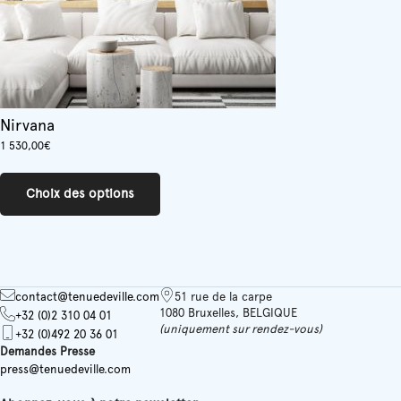
du
produit
Nirvana
1 530,00
€
Ce
produit
Choix des options
a
plusieurs
variations.
Les
options
peuvent
contact@tenuedeville.com
51 rue de la carpe
être
1080 Bruxelles, BELGIQUE
+32 (0)2 310 04 01
choisies
(uniquement sur rendez-vous)
+32 (0)492 20 36 01
sur
Demandes Presse
la
press@tenuedeville.com
page
du