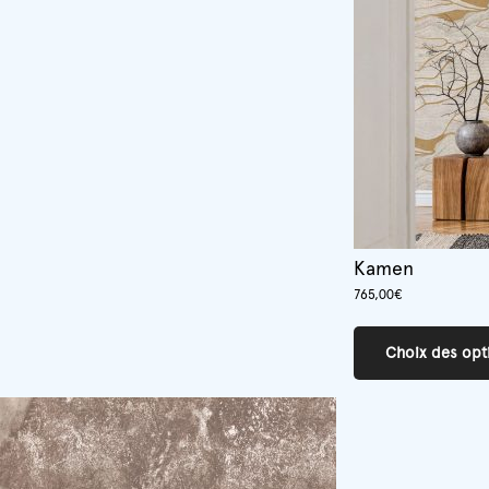
Kamen
765,00
€
Choix des opt