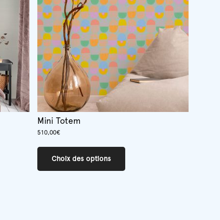
Mini Totem
510,00
€
Ce
produit
Choix des options
a
plusieurs
variations.
Les
options
peuvent