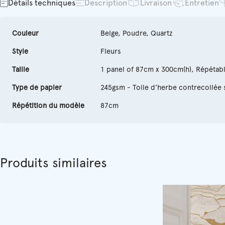
Détails techniques
Description
Livraison
Entretien
Couleur
Beige, Poudre, Quartz
Style
Fleurs
Taille
1 panel of 87cm x 300cm(h), Répétab
Type de papier
245gsm - Toile d’herbe contrecollée 
Répétition du modèle
87cm
Produits similaires