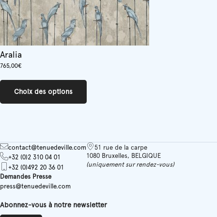
Aralia
765,00
€
Ce
produit
Choix des options
a
plusieurs
variations.
Les
options
peuvent
contact@tenuedeville.com
51 rue de la carpe
être
1080 Bruxelles, BELGIQUE
+32 (0)2 310 04 01
choisies
(uniquement sur rendez-vous)
+32 (0)492 20 36 01
sur
Demandes Presse
la
press@tenuedeville.com
page
du
Abonnez-vous à notre newsletter
produit