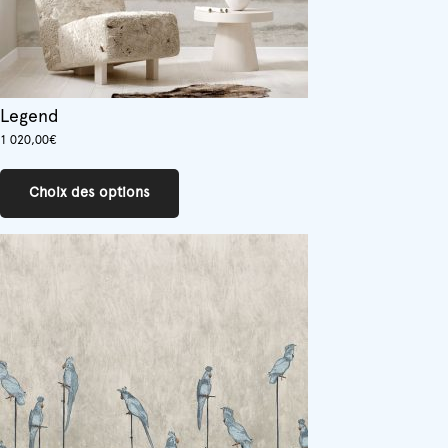
Legend
1 020,00
€
Ce
produit
Choix des options
a
plusieurs
variations.
Les
options
peuvent
être
choisies
sur
la
page
du
produit