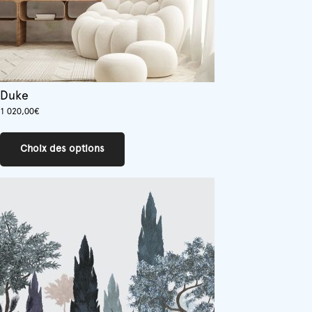
Duke
1 020,00
€
Ce
produit
Choix des options
a
plusieurs
variations.
Les
options
peuvent
être
choisies
sur
la
page
du