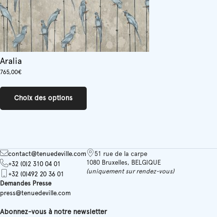
produit
Aralia
765,00
€
Ce
produit
Choix des options
a
plusieurs
variations.
Les
options
peuvent
contact@tenuedeville.com
51 rue de la carpe
être
1080 Bruxelles, BELGIQUE
+32 (0)2 310 04 01
choisies
(uniquement sur rendez-vous)
+32 (0)492 20 36 01
sur
Demandes Presse
la
press@tenuedeville.com
page
du
Abonnez-vous à notre newsletter