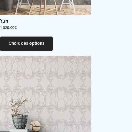
Yun
1 020,00
€
Ce
produit
Choix des options
a
plusieurs
variations.
Les
options
peuvent
être
choisies
sur
la
page
du
produit