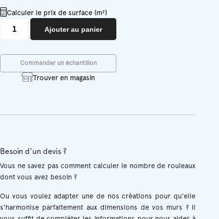
Calculer le prix de surface (m²)
quantité
Ajouter au panier
de
Eve
Commander un échantillon
Trouver en magasin
Besoin d'un devis ?
Vous ne savez pas comment calculer le nombre de rouleaux
dont vous avez besoin ?
Ou vous voulez adapter une de nos créations pour qu'elle
s'harmonise parfaitement aux dimensions de vos murs ? Il
vous suffit de compléter les informations pour nous aider à