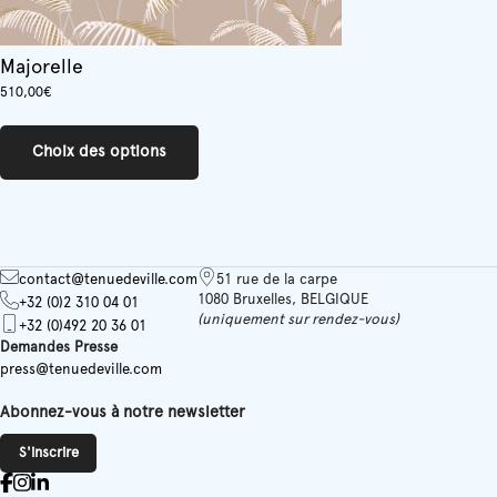
Majorelle
510,00
€
Ce
produit
Choix des options
a
plusieurs
variations.
Les
options
peuvent
contact@tenuedeville.com
51 rue de la carpe
être
1080 Bruxelles, BELGIQUE
+32 (0)2 310 04 01
choisies
(uniquement sur rendez-vous)
+32 (0)492 20 36 01
sur
Demandes Presse
la
press@tenuedeville.com
page
du
Abonnez-vous à notre newsletter
produit
S'inscrire