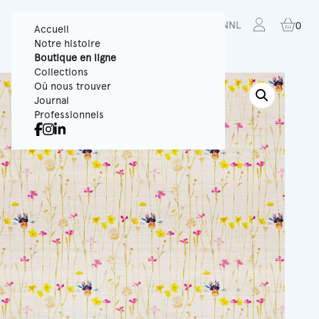
FR
EN
NL
0
Accueil
Notre histoire
Boutique en ligne
Collections
Où nous trouver
Journal
Professionnels