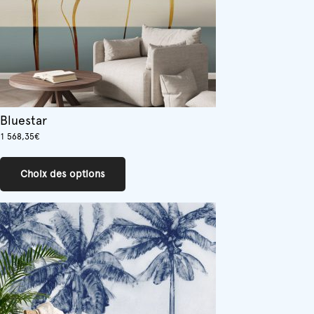
page
du
produit
Bluestar
1 568,35
€
Ce
produit
Choix des options
a
plusieurs
variations.
Les
options
peuvent
être
choisies
sur
la