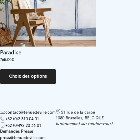
page
du
produit
Paradise
765,00
€
Ce
produit
Choix des options
a
plusieurs
variations.
Les
options
peuvent
contact@tenuedeville.com
51 rue de la carpe
être
1080 Bruxelles, BELGIQUE
+32 (0)2 310 04 01
choisies
(uniquement sur rendez-vous)
+32 (0)492 20 36 01
sur
Demandes Presse
la
press@tenuedeville.com