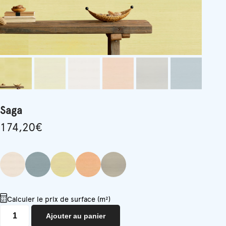
Saga
174,20
€
Calculer le prix de surface (m²)
quantité
Ajouter au panier
de