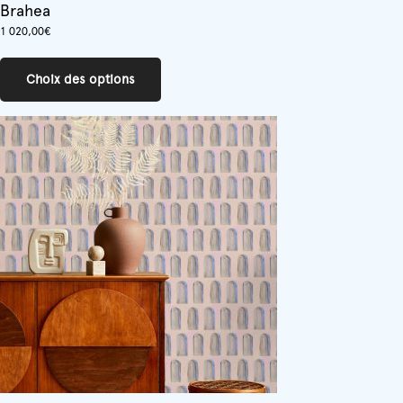
Brahea
1 020,00
€
Ce
produit
Choix des options
a
plusieurs
variations.
Les
options
peuvent
être
choisies
sur
la
page
du
produit