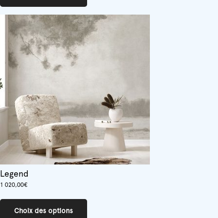
plusieurs
variations.
Les
options
peuvent
être
choisies
sur
la
page
du
produit
Legend
1 020,00
€
Ce
produit
Choix des options
a