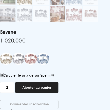
Savane
1 020,00
€
Calculer le prix de surface (m²)
quantité
Ajouter au panier
de
Savane
Commander un échantillon