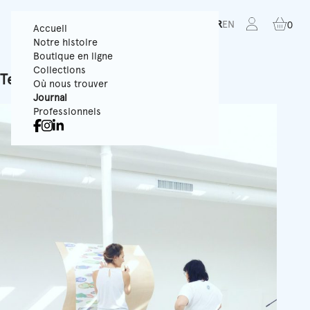
FR
EN
0
Accueil
Notre histoire
Boutique en ligne
Collections
Tenue de Ville x LAETITIA BICA
Où nous trouver
Journal
Professionnels