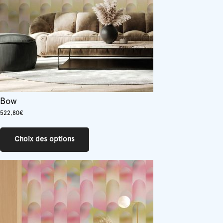
Bow
522,80
€
Ce
produit
Choix des options
a
plusieurs
variations.
Les
options
peuvent
être
choisies