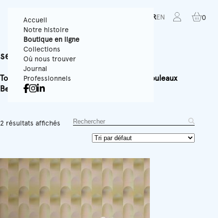
FR
EN
0
Accueil
Notre histoire
Boutique en ligne
Collections
seventies
Où nous trouver
Journal
Tous
Papiers Peints Texturés
Panoramiques
Rouleaux
Professionnels
Best-sellers
Accessoires
Équipement
2 résultats affichés