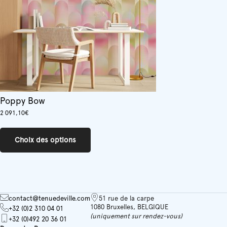
sur
la
page
du
produit
Poppy Bow
2 091,10
€
Ce
produit
Choix des options
a
plusieurs
variations.
Les
options
peuvent
contact@tenuedeville.com
51 rue de la carpe
être
1080 Bruxelles, BELGIQUE
+32 (0)2 310 04 01
choisies
(uniquement sur rendez-vous)
+32 (0)492 20 36 01
sur