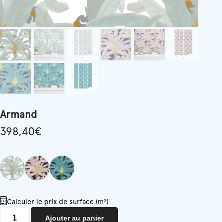
Armand
398,40
€
Calculer le prix de surface (m²)
quantité
Ajouter au panier
de