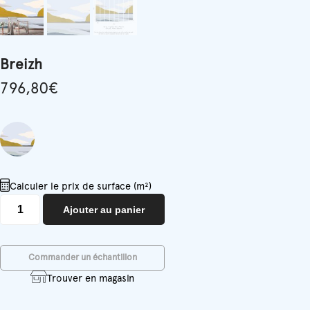
Breizh
796,80
€
Calculer le prix de surface (m²)
quantité
Ajouter au panier
de
Breizh
Commander un échantillon
Trouver en magasin