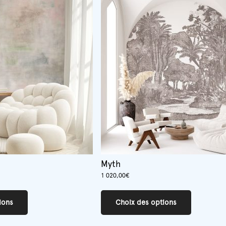
Myth
1 020,00
€
Ce
Ce
produit
produit
ions
Choix des options
a
a
plusieurs
plusieurs