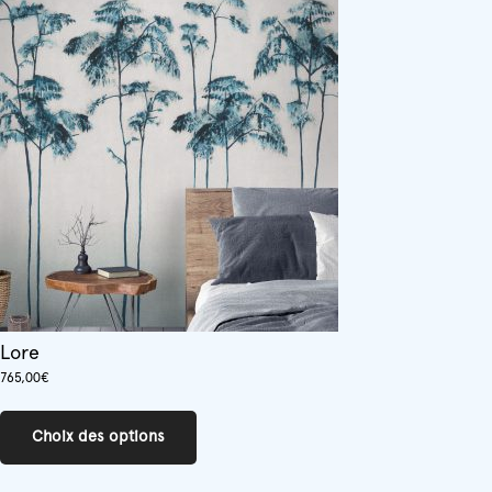
Lore
765,00
€
Ce
produit
Choix des options
a
plusieurs
variations.