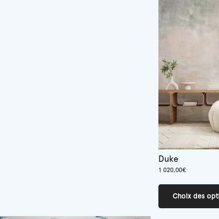
Duke
1 020,00
€
Choix des opt