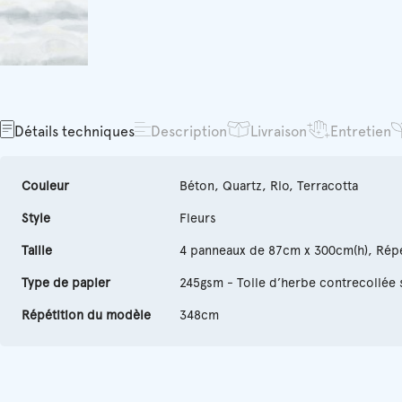
Détails techniques
Description
Livraison
Entretien
Couleur
Béton, Quartz, Rio, Terracotta
Style
Fleurs
Taille
4 panneaux de 87cm x 300cm(h), Rép
Type de papier
245gsm - Toile d’herbe contrecollée 
Répétition du modèle
348cm