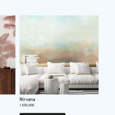
Nirvana
1 530,00
€
Ce