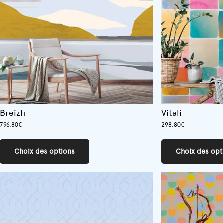
Breizh
Vitali
796,80
€
298,80
€
Ce
produit
Choix des options
Choix des opt
a
plusieurs
variations.
Les
options
peuvent
être