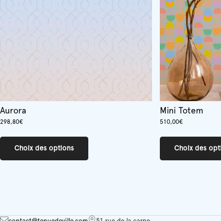
choisies
sur
la
page
du
produit
Aurora
Mini Totem
298,80
€
510,00
€
Ce
produit
Choix des options
Choix des opt
a
plusieurs
variations.
Les
options
peuvent
être