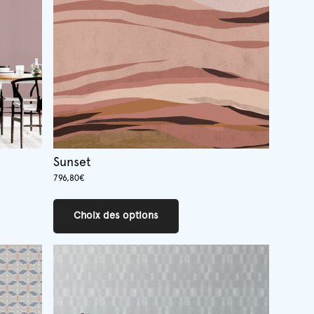
Sunset
796,80
€
Ce
produit
Choix des options
a
plusieurs
variations.
Les
options
peuvent
être