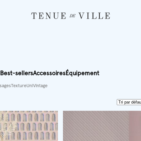
Best-sellers
Accessoires
Équipement
sages
Texture
Uni
Vintage