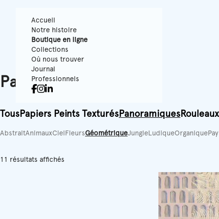
Accueil
Notre histoire
Boutique en ligne
Collections
Où nous trouver
Journal
Panoramiques
Professionnels
Tous
Papiers Peints Texturés
Panoramiques
Rouleaux
Abstrait
Animaux
Ciel
Fleurs
Géométrique
Jungle
Ludique
Organique
Pay
11 résultats affichés