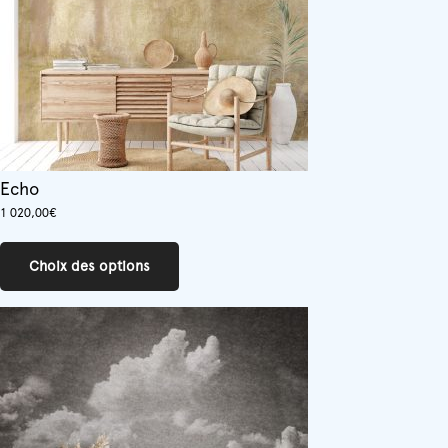
la
page
du
produit
Echo
1 020,00
€
Ce
produit
Choix des options
a
plusieurs
variations.
Les
options
peuvent
être
choisies
sur