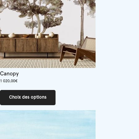
Canopy
1 020,00
€
Ce
produit
Choix des options
a
plusieurs
variations.
Les
options
peuvent
être