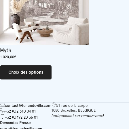
page
du
produit
Myth
1 020,00
€
Ce
produit
Choix des options
a
plusieurs
variations.
Les
options
peuvent
contact@tenuedeville.com
51 rue de la carpe
être
1080 Bruxelles, BELGIQUE
+32 (0)2 310 04 01
choisies
(uniquement sur rendez-vous)
+32 (0)492 20 36 01
sur
Demandes Presse
la
press@tenuedeville.com