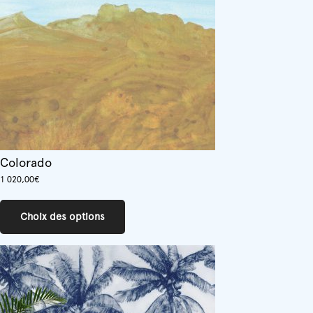
choisies
sur
la
page
du
produit
Colorado
1 020,00
€
Ce
produit
Choix des options
a
plusieurs
variations.
Les
options
peuvent
être