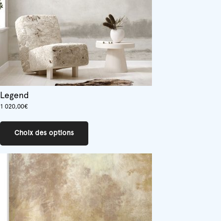
la
page
du
produit
Legend
1 020,00
€
Ce
produit
Choix des options
a
plusieurs
variations.
Les
options
peuvent
être
choisies
sur