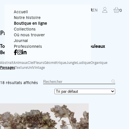
FR
EN
0
Accueil
Notre histoire
Boutique en ligne
Collections
Panoramiques
Où nous trouver
Journal
Tous
Papiers Peints Texturés
Panoramiques
Rouleaux
Professionnels
Best-sellers
Accessoires
Équipement
Abstrait
Animaux
Ciel
Fleurs
Géométrique
Jungle
Ludique
Organique
Paysages
Texture
Uni
Vintage
18 résultats affichés