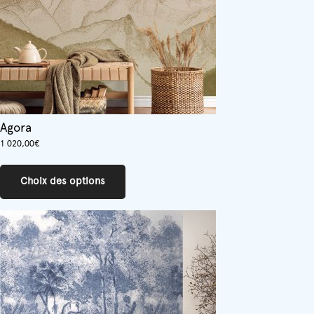
la
page
du
produit
Agora
1 020,00
€
Ce
produit
Choix des options
a
plusieurs
variations.
Les
options
peuvent
être
choisies
sur