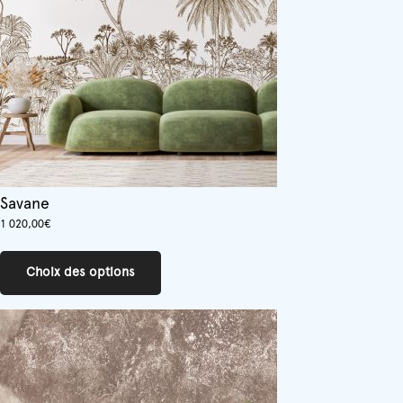
choisies
sur
la
page
du
produit
Savane
1 020,00
€
Ce
produit
Choix des options
a
plusieurs
variations.
Les
options
peuvent
être