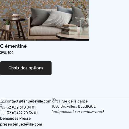
page
du
produit
Clémentine
398,40
€
Ce
produit
Choix des options
a
plusieurs
variations.
Les
options
peuvent
contact@tenuedeville.com
51 rue de la carpe
être
1080 Bruxelles, BELGIQUE
+32 (0)2 310 04 01
choisies
(uniquement sur rendez-vous)
+32 (0)492 20 36 01
sur
Demandes Presse
la
press@tenuedeville.com
page