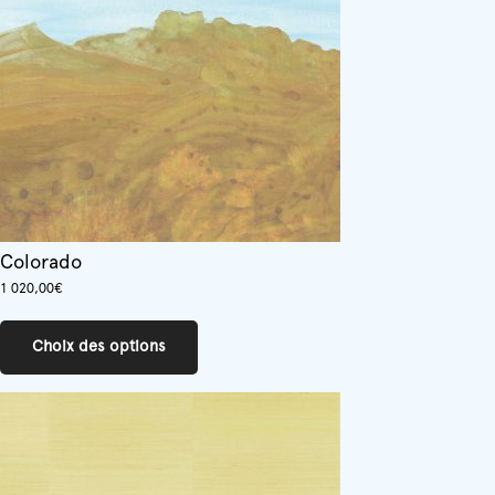
Colorado
1 020,00
€
Ce
produit
Choix des options
a
plusieurs
variations.
Les
options
peuvent
être