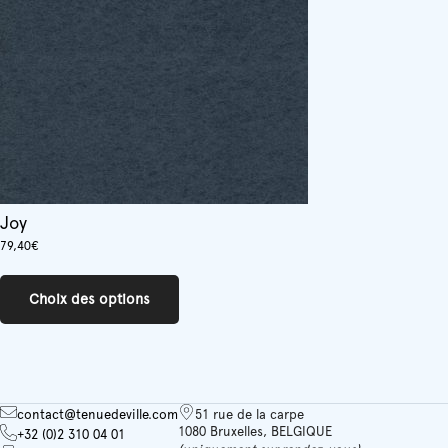
choisies
sur
la
page
du
produit
Joy
79,40
€
Ce
produit
Choix des options
a
plusieurs
variations.
Les
options
peuvent
contact@tenuedeville.com
51 rue de la carpe
être
1080 Bruxelles, BELGIQUE
+32 (0)2 310 04 01