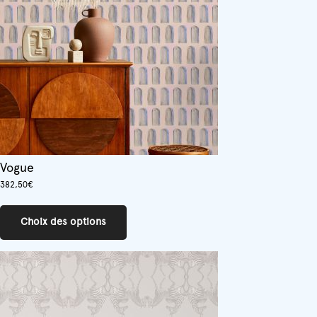
Vogue
382,50
€
Ce
produit
Choix des options
a
plusieurs
variations.
Les
options
peuvent
être