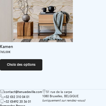
la
page
du
produit
Kamen
765,00
€
Ce
produit
Choix des options
a
plusieurs
variations.
Les
options
peuvent
contact@tenuedeville.com
51 rue de la carpe
être
1080 Bruxelles, BELGIQUE
+32 (0)2 310 04 01
choisies
(uniquement sur rendez-vous)
+32 (0)492 20 36 01
sur