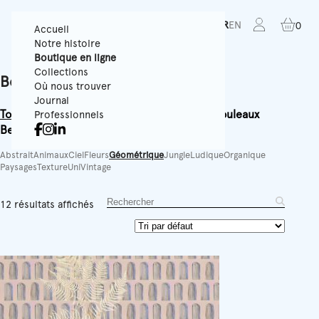
FR
EN
0
Accueil
Notre histoire
Boutique en ligne
Collections
Boutique en ligne
Où nous trouver
Journal
Tous
Papiers Peints Texturés
Panoramiques
Rouleaux
Professionnels
Best-sellers
Accessoires
Équipement
Abstrait
Animaux
Ciel
Fleurs
Géométrique
Jungle
Ludique
Organique
Paysages
Texture
Uni
Vintage
12 résultats affichés