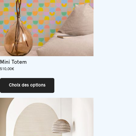
sur
la
page
du
produit
Mini Totem
510,00
€
Ce
produit
Choix des options
a
plusieurs
variations.
Les
options
peuvent
être
choisies