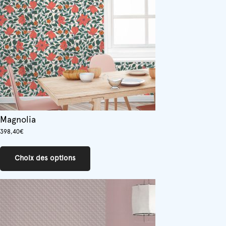
Magnolia
398,40
€
Ce
produit
Choix des options
a
plusieurs
variations.
Les
options
peuvent
être