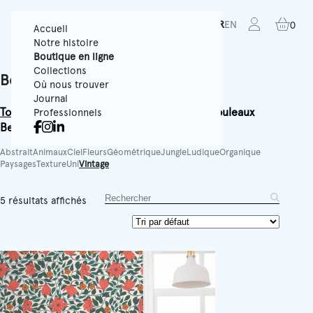
FR
EN
0
Accueil
Notre histoire
Boutique en ligne
Collections
Boutique en ligne
Où nous trouver
Journal
Tous
Papiers Peints Texturés
Panoramiques
Rouleaux
Professionnels
Best-sellers
Accessoires
Équipement
Abstrait
Animaux
Ciel
Fleurs
Géométrique
Jungle
Ludique
Organique
Paysages
Texture
Uni
Vintage
5 résultats affichés