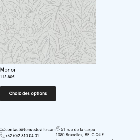
choisies
sur
la
page
du
produit
Monoï
118,80
€
Ce
produit
Choix des options
a
plusieurs
variations.
Les
options
peuvent
contact@tenuedeville.com
51 rue de la carpe
être
1080 Bruxelles, BELGIQUE
+32 (0)2 310 04 01