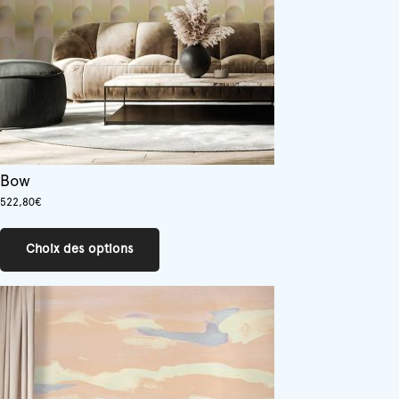
Bow
522,80
€
Ce
produit
Choix des options
a
plusieurs
variations.
Les
options
peuvent
être
choisies