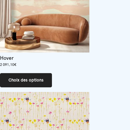
sur
la
page
du
produit
Hover
2 091,10
€
Ce
produit
Choix des options
a
plusieurs
variations.
Les
options
peuvent
être
choisies
sur