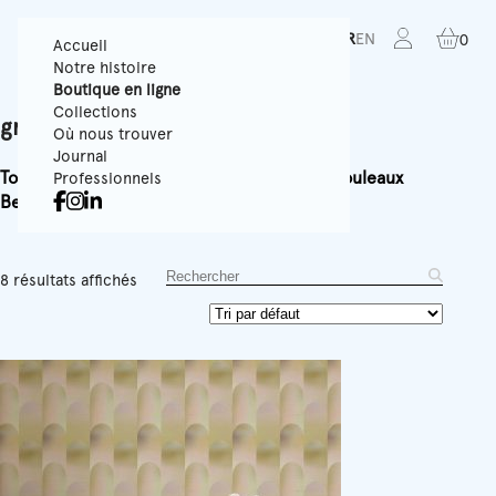
FR
EN
0
Accueil
Notre histoire
Boutique en ligne
Collections
grasscloth
Où nous trouver
Journal
Tous
Papiers Peints Texturés
Panoramiques
Rouleaux
Professionnels
Best-sellers
Accessoires
Équipement
8 résultats affichés