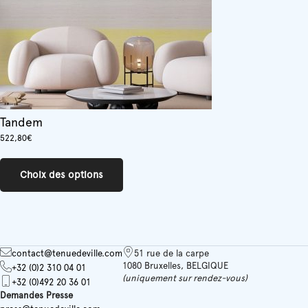
la
page
du
produit
Tandem
522,80
€
Ce
produit
Choix des options
a
plusieurs
variations.
Les
options
peuvent
contact@tenuedeville.com
51 rue de la carpe
être
1080 Bruxelles, BELGIQUE
+32 (0)2 310 04 01
choisies
(uniquement sur rendez-vous)
+32 (0)492 20 36 01
sur
Demandes Presse
la