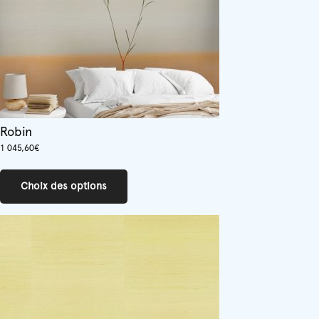
la
page
du
produit
Robin
1 045,60
€
Ce
produit
Choix des options
a
plusieurs
variations.
Les
options
peuvent
être
choisies
sur