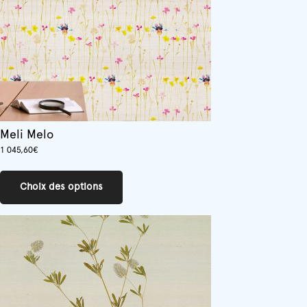
la
page
du
produit
Meli Melo
1 045,60
€
Ce
produit
Choix des options
a
plusieurs
variations.
Les
options
peuvent
être
choisies
sur