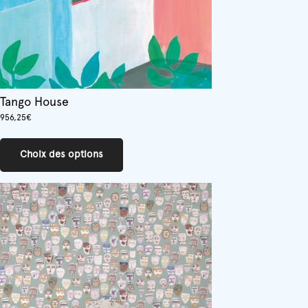
du
produit
Tango House
956,25
€
Ce
produit
Choix des options
a
plusieurs
variations.
Les
options
peuvent
être
choisies
sur
la
page