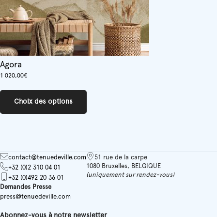
produit
Agora
1 020,00
€
Ce
produit
Choix des options
a
plusieurs
variations.
Les
options
peuvent
contact@tenuedeville.com
51 rue de la carpe
être
1080 Bruxelles, BELGIQUE
+32 (0)2 310 04 01
choisies
(uniquement sur rendez-vous)
+32 (0)492 20 36 01
sur
Demandes Presse
la
press@tenuedeville.com
page
du
Abonnez-vous à notre newsletter