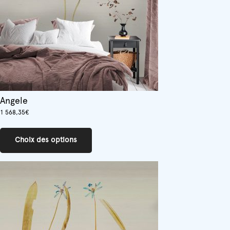
la
page
du
produit
Angele
1 568,35
€
Ce
produit
Choix des options
a
plusieurs
variations.
Les
options
peuvent
être
choisies
sur