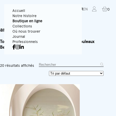
FR
EN
0
Accueil
Notre histoire
Boutique en ligne
Collections
art
Où nous trouver
Journal
Tous
Papiers Peints Texturés
Panoramiques
Rouleaux
Professionnels
Best-sellers
Accessoires
Équipement
20 résultats affichés