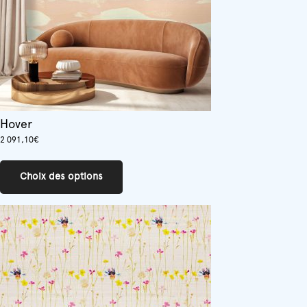
la
page
du
produit
Hover
2 091,10
€
Ce
produit
Choix des options
a
plusieurs
variations.
Les
options
peuvent
être
choisies
sur