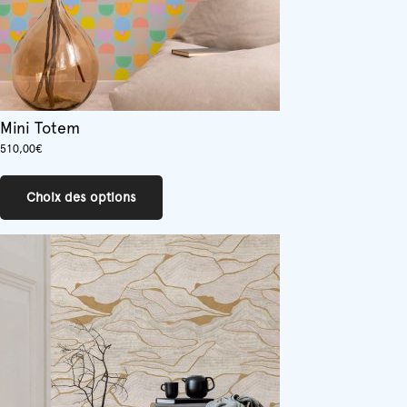
du
produit
Mini Totem
510,00
€
Ce
produit
Choix des options
a
plusieurs
variations.
Les
options
peuvent
être
choisies
sur
la
page
du