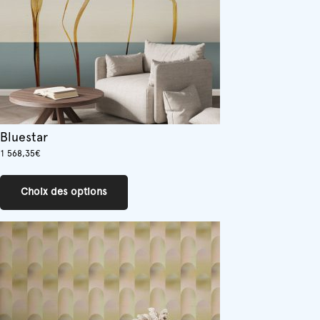
la
page
du
produit
Bluestar
1 568,35
€
Ce
produit
Choix des options
a
plusieurs
variations.
Les
options
peuvent
être
choisies
sur