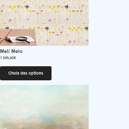
la
page
du
produit
Meli Melo
1 045,60
€
Ce
produit
Choix des options
a
plusieurs
variations.
Les
options
peuvent
être
choisies
sur
la