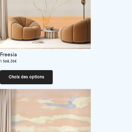
la
page
du
produit
Freesia
1 568,35
€
Ce
produit
Choix des options
a
plusieurs
variations.
Les
options
peuvent
être
choisies
sur