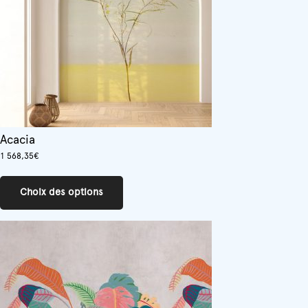
Acacia
1 568,35
€
Ce
produit
Choix des options
a
plusieurs
variations.
Les
options
peuvent
être
choisies