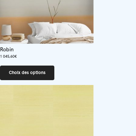
page
du
produit
Robin
1 045,60
€
Ce
produit
Choix des options
a
plusieurs
variations.
Les
options
peuvent
être
choisies
sur
la