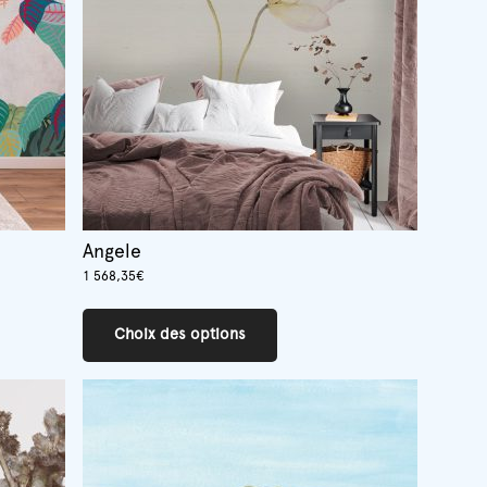
Angele
1 568,35
€
Ce
produit
Choix des options
a
plusieurs
variations.
Les
options
peuvent
être