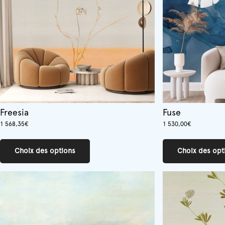
choisies
sur
la
page
du
produit
Freesia
Fuse
1 568,35
€
1 530,00
€
Ce
produit
Choix des options
Choix des opt
a
plusieurs
variations.
Les
options
peuvent
être