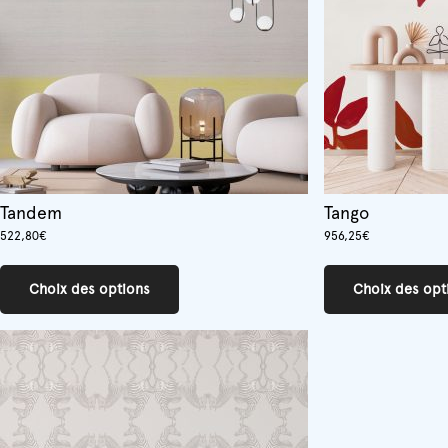
sur
la
page
du
produit
Tandem
Tango
522,80
€
956,25
€
Ce
produit
Choix des options
Choix des opt
a
plusieurs
variations.
Les
options
peuvent
être
choisies