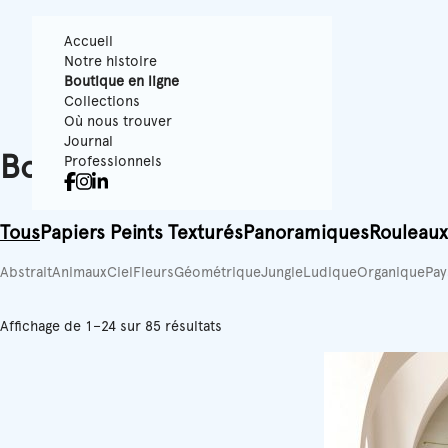
Accueil
Notre histoire
Boutique en ligne
Collections
Où nous trouver
Journal
Boutique en ligne
Professionnels
Tous
Papiers Peints Texturés
Panoramiques
Rouleaux
Abstrait
Animaux
Ciel
Fleurs
Géométrique
Jungle
Ludique
Organique
Pay
Affichage de 1–24 sur 85 résultats