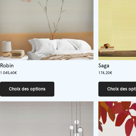
sur
la
page
du
produit
Robin
Saga
1 045,60
€
174,20
€
Ce
produit
Choix des options
Choix des opt
a
plusieurs
variations.
Les
options
peuvent
être
choisies