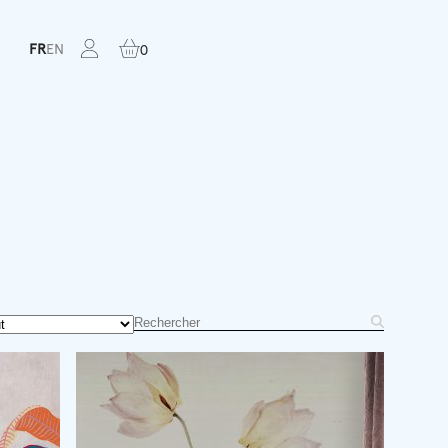
FR
EN
0