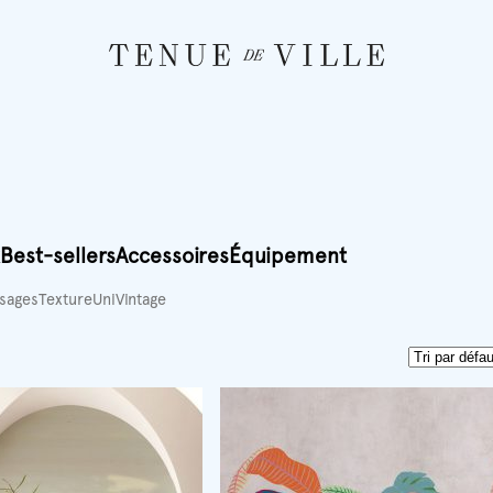
Best-sellers
Accessoires
Équipement
sages
Texture
Uni
Vintage