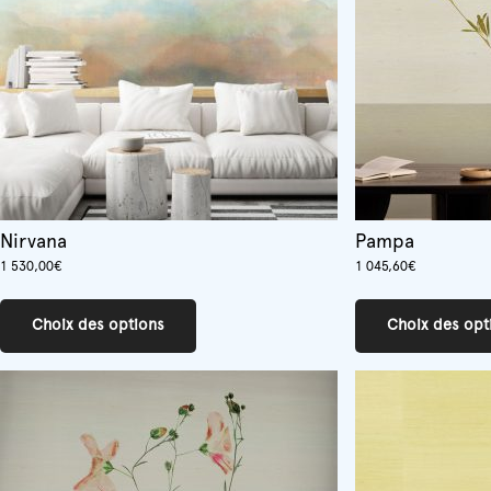
choisies
sur
la
page
du
produit
Nirvana
Pampa
1 530,00
€
1 045,60
€
Ce
produit
Choix des options
Choix des opt
a
plusieurs
variations.
Les
options
peuvent
être
choisies